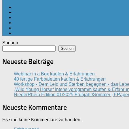
Suchen
Suchen
Neueste Beiträge
Webinar in a Box kaufen & Erfahrungen
40 fertige Farbpaletten kaufen & Erfahrungen
Workshop • Dem Leid und Sterben begegnen • das Lebe
„Wild Young Horse“ Intensivprogramm kaufen & Erfahru
NiederRhein Edition 01/2025 Frühjahr/Sommer | EPaper
Neueste Kommentare
Es sind keine Kommentare vorhanden.