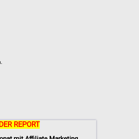
.
DER REPORT
onat mit Affiliate Marketing