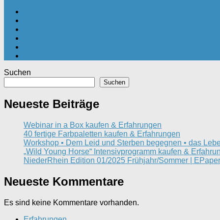
Suchen
Suchen
Neueste Beiträge
Webinar in a Box kaufen & Erfahrungen
40 fertige Farbpaletten kaufen & Erfahrungen
Workshop • Dem Leid und Sterben begegnen • das Lebe
„Wild Young Horse“ Intensivprogramm kaufen & Erfahru
NiederRhein Edition 01/2025 Frühjahr/Sommer | EPaper
Neueste Kommentare
Es sind keine Kommentare vorhanden.
Erfahrungen