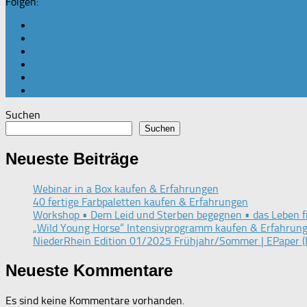
Folgen:
Suchen
Suchen
Neueste Beiträge
Webinar in a Box kaufen & Erfahrungen
40 fertige Farbpaletten kaufen & Erfahrungen
Workshop • Dem Leid und Sterben begegnen • das Leben f
„Wild Young Horse“ Intensivprogramm kaufen & Erfahrun
NiederRhein Edition 01/2025 Frühjahr/Sommer | EPaper (
Neueste Kommentare
Es sind keine Kommentare vorhanden.