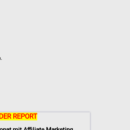
.
DER REPORT
onat mit Affiliate Marketing