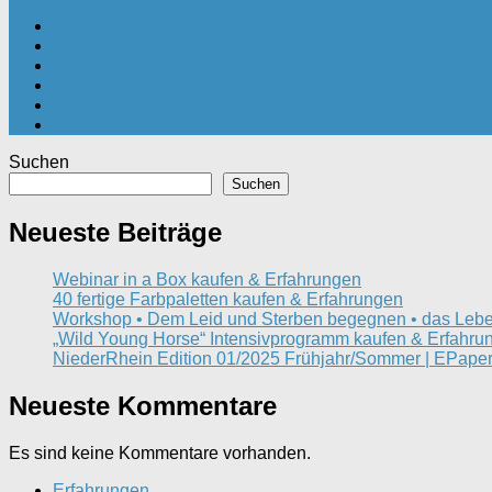
Suchen
Suchen
Neueste Beiträge
Webinar in a Box kaufen & Erfahrungen
40 fertige Farbpaletten kaufen & Erfahrungen
Workshop • Dem Leid und Sterben begegnen • das Lebe
„Wild Young Horse“ Intensivprogramm kaufen & Erfahru
NiederRhein Edition 01/2025 Frühjahr/Sommer | EPaper
Neueste Kommentare
Es sind keine Kommentare vorhanden.
Erfahrungen