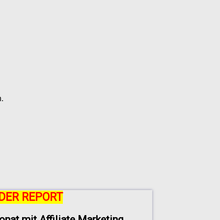
.
DER REPORT
onat mit Affiliate Marketing