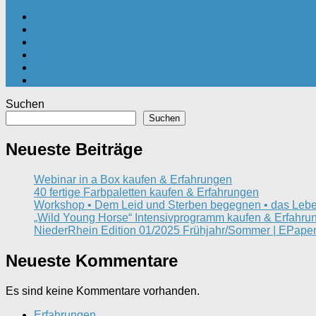
Suchen
Suchen
Neueste Beiträge
Webinar in a Box kaufen & Erfahrungen
40 fertige Farbpaletten kaufen & Erfahrungen
Workshop • Dem Leid und Sterben begegnen • das Lebe
„Wild Young Horse“ Intensivprogramm kaufen & Erfahru
NiederRhein Edition 01/2025 Frühjahr/Sommer | EPaper
Neueste Kommentare
Es sind keine Kommentare vorhanden.
Erfahrungen