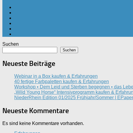
Suchen
Suchen
Neueste Beiträge
Webinar in a Box kaufen & Erfahrungen
40 fertige Farbpaletten kaufen & Erfahrungen
Workshop • Dem Leid und Sterben begegnen • das Lebe
„Wild Young Horse“ Intensivprogramm kaufen & Erfahru
NiederRhein Edition 01/2025 Frühjahr/Sommer | EPaper
Neueste Kommentare
Es sind keine Kommentare vorhanden.