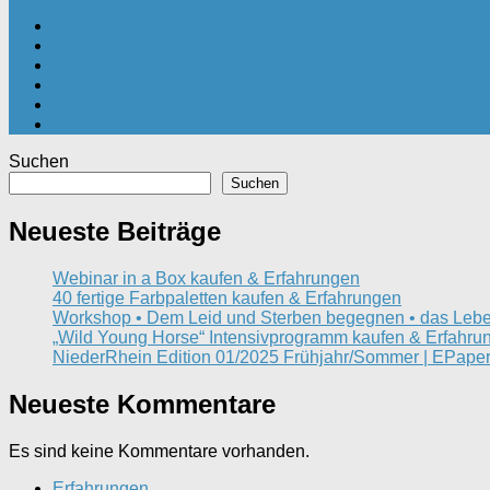
Suchen
Suchen
Neueste Beiträge
Webinar in a Box kaufen & Erfahrungen
40 fertige Farbpaletten kaufen & Erfahrungen
Workshop • Dem Leid und Sterben begegnen • das Lebe
„Wild Young Horse“ Intensivprogramm kaufen & Erfahru
NiederRhein Edition 01/2025 Frühjahr/Sommer | EPaper
Neueste Kommentare
Es sind keine Kommentare vorhanden.
Erfahrungen