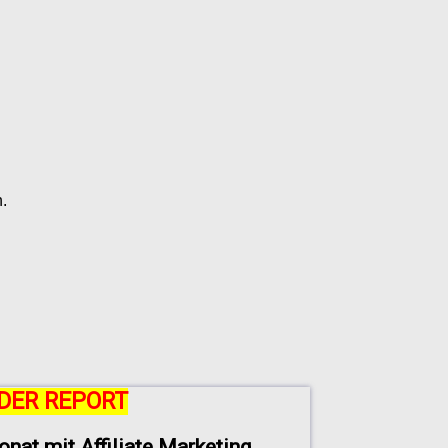
.
DER REPORT
onat mit Affiliate Marketing