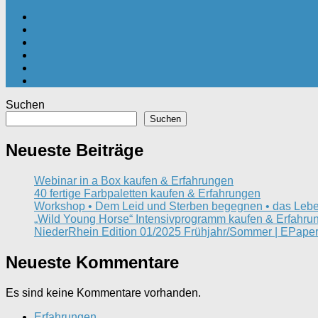
Suchen
Suchen
Neueste Beiträge
Webinar in a Box kaufen & Erfahrungen
40 fertige Farbpaletten kaufen & Erfahrungen
Workshop • Dem Leid und Sterben begegnen • das Lebe
„Wild Young Horse“ Intensivprogramm kaufen & Erfahru
NiederRhein Edition 01/2025 Frühjahr/Sommer | EPaper
Neueste Kommentare
Es sind keine Kommentare vorhanden.
Erfahrungen