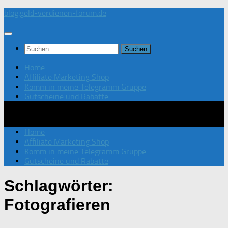
Zum
blog.geld-verdienen-forum.de
Inhalt
springen
Suchen
nach:
Home
Affiliate Marketing Shop
Komm in meine Telegramm Gruppe
Gutscheine und Rabatte
Home
Affiliate Marketing Shop
Komm in meine Telegramm Gruppe
Gutscheine und Rabatte
Schlagwörter:
Fotografieren