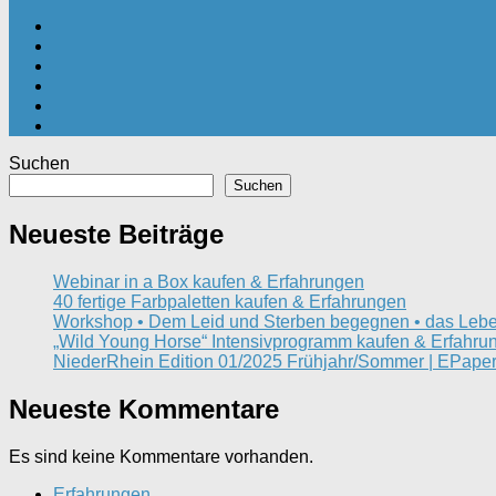
Suchen
Suchen
Neueste Beiträge
Webinar in a Box kaufen & Erfahrungen
40 fertige Farbpaletten kaufen & Erfahrungen
Workshop • Dem Leid und Sterben begegnen • das Lebe
„Wild Young Horse“ Intensivprogramm kaufen & Erfahru
NiederRhein Edition 01/2025 Frühjahr/Sommer | EPaper
Neueste Kommentare
Es sind keine Kommentare vorhanden.
Erfahrungen