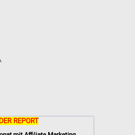
.
DER REPORT
onat mit Affiliate Marketing