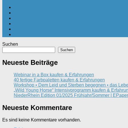
Suchen
Suchen
Neueste Beiträge
Webinar in a Box kaufen & Erfahrungen
40 fertige Farbpaletten kaufen & Erfahrungen
Workshop • Dem Leid und Sterben begegnen • das Lebe
„Wild Young Horse“ Intensivprogramm kaufen & Erfahru
NiederRhein Edition 01/2025 Frühjahr/Sommer | EPaper
Neueste Kommentare
Es sind keine Kommentare vorhanden.