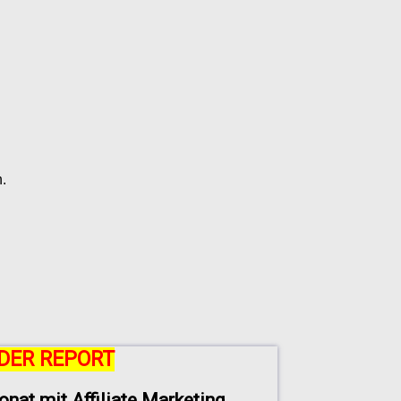
.
DER REPORT
onat mit Affiliate Marketing