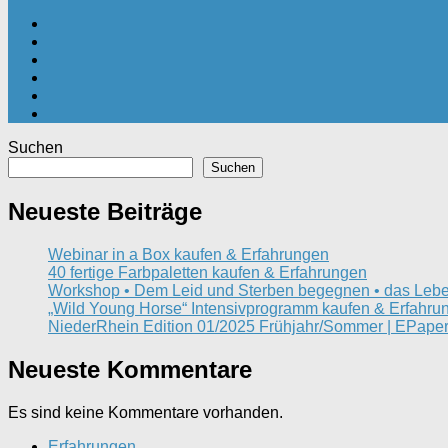
Suchen
Suchen
Neueste Beiträge
Webinar in a Box kaufen & Erfahrungen
40 fertige Farbpaletten kaufen & Erfahrungen
Workshop • Dem Leid und Sterben begegnen • das Lebe
„Wild Young Horse“ Intensivprogramm kaufen & Erfahru
NiederRhein Edition 01/2025 Frühjahr/Sommer | EPaper
Neueste Kommentare
Es sind keine Kommentare vorhanden.
Erfahrungen