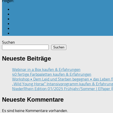
Folgen:
Suchen
Suchen
Neueste Beiträge
Webinar in a Box kaufen & Erfahrungen
40 fertige Farbpaletten kaufen & Erfahrungen
Workshop • Dem Leid und Sterben begegnen • das Leben f
„Wild Young Horse“ Intensivprogramm kaufen & Erfahrun
NiederRhein Edition 01/2025 Frühjahr/Sommer | EPaper (
Neueste Kommentare
Es sind keine Kommentare vorhanden.