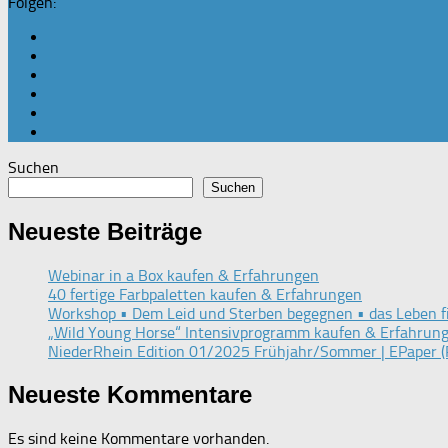
Folgen:
Suchen
Suchen
Neueste Beiträge
Webinar in a Box kaufen & Erfahrungen
40 fertige Farbpaletten kaufen & Erfahrungen
Workshop • Dem Leid und Sterben begegnen • das Leben f
„Wild Young Horse“ Intensivprogramm kaufen & Erfahrun
NiederRhein Edition 01/2025 Frühjahr/Sommer | EPaper (
Neueste Kommentare
Es sind keine Kommentare vorhanden.