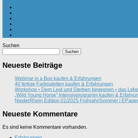
Suchen
Suchen
Neueste Beiträge
Webinar in a Box kaufen & Erfahrungen
40 fertige Farbpaletten kaufen & Erfahrungen
Workshop • Dem Leid und Sterben begegnen • das Lebe
„Wild Young Horse“ Intensivprogramm kaufen & Erfahru
NiederRhein Edition 01/2025 Frühjahr/Sommer | EPaper
Neueste Kommentare
Es sind keine Kommentare vorhanden.
Erfahrungen