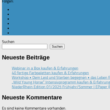
Folgen:
Suchen
Suchen
Neueste Beiträge
Webinar in a Box kaufen & Erfahrungen
40 fertige Farbpaletten kaufen & Erfahrungen
Workshop • Dem Leid und Sterben begegnen • das Leben f
„Wild Young Horse“ Intensivprogramm kaufen & Erfahrun
NiederRhein Edition 01/2025 Frühjahr/Sommer | EPaper (
Neueste Kommentare
Es sind keine Kommentare vorhanden.