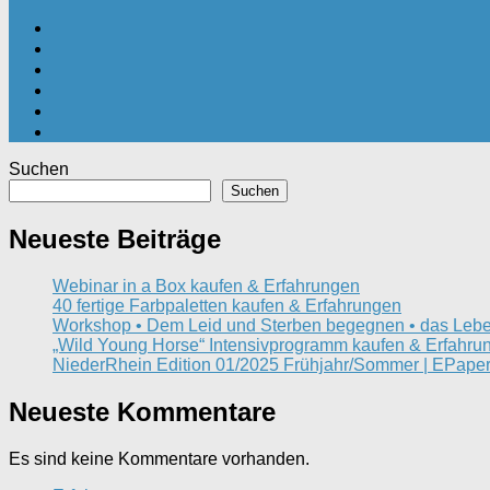
Suchen
Suchen
Neueste Beiträge
Webinar in a Box kaufen & Erfahrungen
40 fertige Farbpaletten kaufen & Erfahrungen
Workshop • Dem Leid und Sterben begegnen • das Lebe
„Wild Young Horse“ Intensivprogramm kaufen & Erfahru
NiederRhein Edition 01/2025 Frühjahr/Sommer | EPaper
Neueste Kommentare
Es sind keine Kommentare vorhanden.