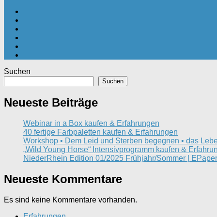
Suchen
Suchen
Neueste Beiträge
Webinar in a Box kaufen & Erfahrungen
40 fertige Farbpaletten kaufen & Erfahrungen
Workshop • Dem Leid und Sterben begegnen • das Lebe
„Wild Young Horse“ Intensivprogramm kaufen & Erfahru
NiederRhein Edition 01/2025 Frühjahr/Sommer | EPaper
Neueste Kommentare
Es sind keine Kommentare vorhanden.
Erfahrungen