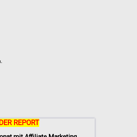
.
DER REPORT
onat mit Affiliate Marketing