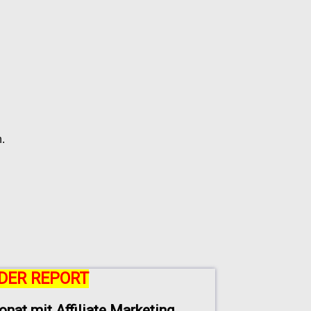
.
DER REPORT
onat mit Affiliate Marketing