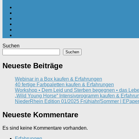
Suchen
Suchen
Neueste Beiträge
Webinar in a Box kaufen & Erfahrungen
40 fertige Farbpaletten kaufen & Erfahrungen
Workshop • Dem Leid und Sterben begegnen • das Lebe
„Wild Young Horse“ Intensivprogramm kaufen & Erfahru
NiederRhein Edition 01/2025 Frühjahr/Sommer | EPaper
Neueste Kommentare
Es sind keine Kommentare vorhanden.
Erfahrungen