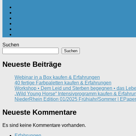
Suchen
Suchen
Neueste Beiträge
Webinar in a Box kaufen & Erfahrungen
40 fertige Farbpaletten kaufen & Erfahrungen
Workshop • Dem Leid und Sterben begegnen • das Lebe
„Wild Young Horse“ Intensivprogramm kaufen & Erfahru
NiederRhein Edition 01/2025 Frühjahr/Sommer | EPaper
Neueste Kommentare
Es sind keine Kommentare vorhanden.
Erfahrungen