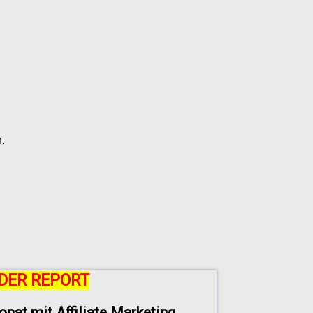
.
DER REPORT
onat mit Affiliate Marketing